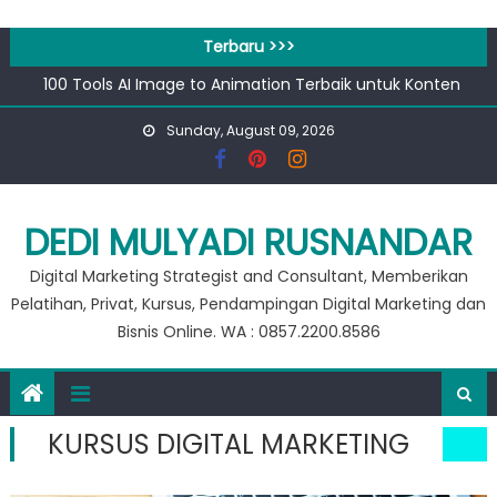
Skip
to
Terbaru >>>
content
100 Tools AI Image to Animation Terbaik untuk Konten
Video & Animasi
Sunday, August 09, 2026
Apa bedanya kata pengantar pendahuluan dan prakata
?
Banjir 20 Ribu, Peluang Usaha Murah Modal 20 Ribu !!
Private Google for Business
DEDI MULYADI RUSNANDAR
Workshop Google for Business
Digital Marketing Strategist and Consultant, Memberikan
Pelatihan, Privat, Kursus, Pendampingan Digital Marketing dan
Bisnis Online. WA : 0857.2200.8586
KURSUS DIGITAL MARKETING