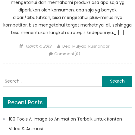
mengetahui dan memahami produk/jasa apa saja yg
diperlukan oleh konsumen, apa saja yg banyak
dicari/dibutuhkan, bisa mengetahui plus-minus nya
kompetitor, bisa mengetahui target marketnya, dll, sehingga
bisa menentukan langkah strategis kedepannya._ […]
Posted
Author
March 4, 2019
Dedi Mulyadi Rusnandar
on
Comment(0)
Search
for:
Recent Posts
100 Tools AI Image to Animation Terbaik untuk Konten
Video & Animasi