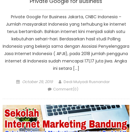
Private Google for Business
Private Google for Business Jakarta, CNBC Indonesia –
Jumlah masyarakat Indonesia yang terhubung ke internet
terus bertambah. Bahkan internet kini menjadi salah satu
kebutuhan sehari-hari. Berdasarkan hasil studi Polling
Indonesia yang bekerja sama dengan Asosiasi Penyelenggara
Jasa Internet Indonesia ( APJII), pada 2018 jumlah pengguna
internet di Indonesia sudah mencapai 171,17 juta jiwa. Angka
ini setara […]
Posted
Author
October 29, 2019
Dedi Mulyadi Rusnandar
on
Comment(0)