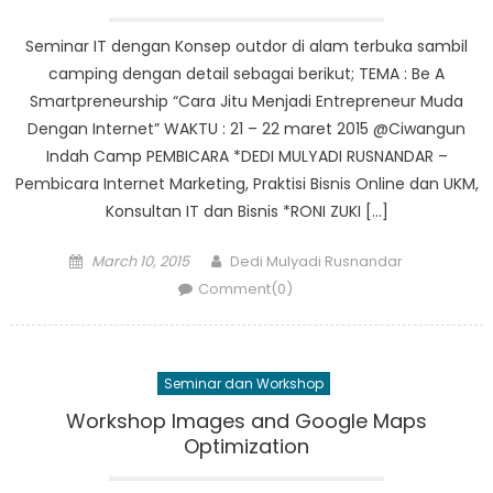
Seminar IT dengan Konsep outdor di alam terbuka sambil
camping dengan detail sebagai berikut; TEMA : Be A
Smartpreneurship “Cara Jitu Menjadi Entrepreneur Muda
Dengan Internet” WAKTU : 21 – 22 maret 2015 @Ciwangun
Indah Camp PEMBICARA *DEDI MULYADI RUSNANDAR –
Pembicara Internet Marketing, Praktisi Bisnis Online dan UKM,
Konsultan IT dan Bisnis *RONI ZUKI […]
Posted
Author
March 10, 2015
Dedi Mulyadi Rusnandar
on
Comment(0)
Seminar dan Workshop
Workshop Images and Google Maps
Optimization