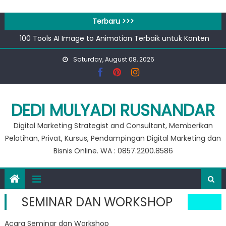
Skip
to
Terbaru >>>
content
100 Tools AI Image to Animation Terbaik untuk Konten
Video & Animasi
Saturday, August 08, 2026
Apa bedanya kata pengantar pendahuluan dan prakata
?
Banjir 20 Ribu, Peluang Usaha Murah Modal 20 Ribu !!
Private Google for Business
DEDI MULYADI RUSNANDAR
Workshop Google for Business
Digital Marketing Strategist and Consultant, Memberikan
Pelatihan, Privat, Kursus, Pendampingan Digital Marketing dan
Bisnis Online. WA : 0857.2200.8586
SEMINAR DAN WORKSHOP
Acara Seminar dan Workshop