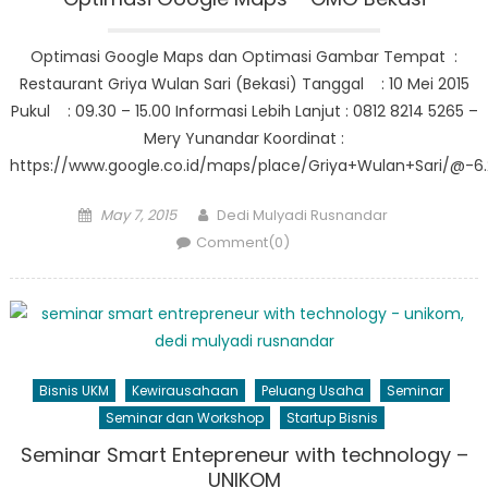
Optimasi Google Maps dan Optimasi Gambar Tempat :
Restaurant Griya Wulan Sari (Bekasi) Tanggal : 10 Mei 2015
Pukul : 09.30 – 15.00 Informasi Lebih Lanjut : 0812 8214 5265 –
Mery Yunandar Koordinat :
https://www.google.co.id/maps/place/Griya+Wulan+Sari/@-
Posted
Author
May 7, 2015
Dedi Mulyadi Rusnandar
on
Comment(0)
Bisnis UKM
Kewirausahaan
Peluang Usaha
Seminar
Seminar dan Workshop
Startup Bisnis
Seminar Smart Entepreneur with technology –
UNIKOM