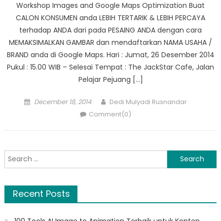
Workshop Images and Google Maps Optimization Buat
CALON KONSUMEN anda LEBIH TERTARIK & LEBIH PERCAYA
terhadap ANDA dari pada PESAING ANDA dengan cara
MEMAKSIMALKAN GAMBAR dan mendaftarkan NAMA USAHA /
BRAND anda di Google Maps. Hari : Jumat, 26 Desember 2014
Pukul : 15.00 WIB – Selesai Tempat : The JackStar Cafe, Jalan
Pelajar Pejuang […]
Posted
Author
December 18, 2014
Dedi Mulyadi Rusnandar
on
Comment(0)
Search
for:
Recent Posts
100 Tools AI Image to Animation Terbaik untuk Konten