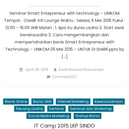
Seminar Smart Entepreneur with technology – UNIKOM
Tempat : Ciwalk XXI Lounge Waktu : Selasa, 5 Mei 2015 Pukul :
13.00 – 16.00 WIB Materi : 1. Apa itu dunia usaha 2. Start awal
berwirausaha 3. Cara mengembangkan dan
mempertahankan bisnis Smart Entrepreneur with
Technology – UNIKOM 05 Mei 2015 – UNTUK DI SHARE.pptx by
[…]
Posted
Author
April 29, 2015
Dedi Mulyadi Rusnandar
on
Comment(0)
Bisnis Online
Bisnis UKM
Internet Marketing
Kewirausahaan
Peluang Usaha
Seminar
Seminar dan Workshop
Social Media Marketing
Startup Bisnis
IT Camp 2015 LKP SINDO