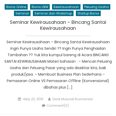
Bisnis Online
Bisnis UKM
Kewirausahaan
Peluang Usaha
Seminar
Seminar dan Workshop
Startup Bisnis
Seminar Kewirausahaan – Bincang Santai
Kewirausahaan
Seminar Kewirausahaan – Bincang Santai Kewirausahaan
Ingin Punya Usaha Sendiri ?? Ingin Punya Penghasilan
Tambahan ?? Yuk kita kumpul bareng di Acara BINCANG
SANTAI KEWIRAUSAHAAN Materi bahasan : – Mencari Peluang
Usaha dan Peluang Pasar yang ada disekitar kita, baik
produk/jasa. – Membuat Business Plan Sederhana –
Pemasaran Online VS Pemasaran Offline (Konvensional)
dibahas plus […]
Posted
Author
May 22, 2016
Dedi Mulyadi Rusnandar
on
Comment(0)