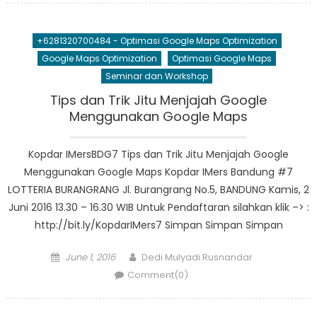
+6281320700484 - Optimasi Google Maps Optimization
Google Maps Optimization
Optimasi Google Maps
Seminar dan Workshop
Tips dan Trik Jitu Menjajah Google
Menggunakan Google Maps
Kopdar IMersBDG7 Tips dan Trik Jitu Menjajah Google
Menggunakan Google Maps Kopdar IMers Bandung #7
LOTTERIA BURANGRANG Jl. Burangrang No.5, BANDUNG Kamis, 2
Juni 2016 13.30 – 16.30 WIB Untuk Pendaftaran silahkan klik –> :
http://bit.ly/KopdarIMers7 Simpan Simpan Simpan
Posted
Author
June 1, 2016
Dedi Mulyadi Rusnandar
on
Comment(0)