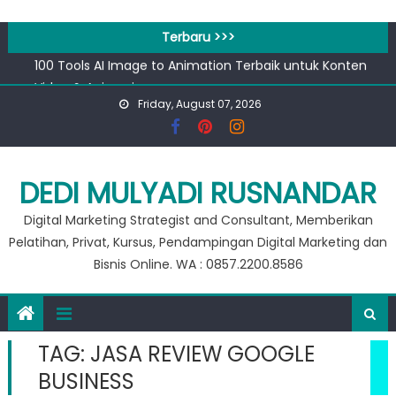
Skip
to
Terbaru >>>
Workshop Google for Business
content
100 Tools AI Image to Animation Terbaik untuk Konten
Video & Animasi
Friday, August 07, 2026
Apa bedanya kata pengantar pendahuluan dan prakata
?
Banjir 20 Ribu, Peluang Usaha Murah Modal 20 Ribu !!
Private Google for Business
DEDI MULYADI RUSNANDAR
Workshop Google for Business
100 Tools AI Image to Animation Terbaik untuk Konten
Digital Marketing Strategist and Consultant, Memberikan
Video & Animasi
Pelatihan, Privat, Kursus, Pendampingan Digital Marketing dan
Bisnis Online. WA : 0857.2200.8586
TAG:
JASA REVIEW GOOGLE
BUSINESS