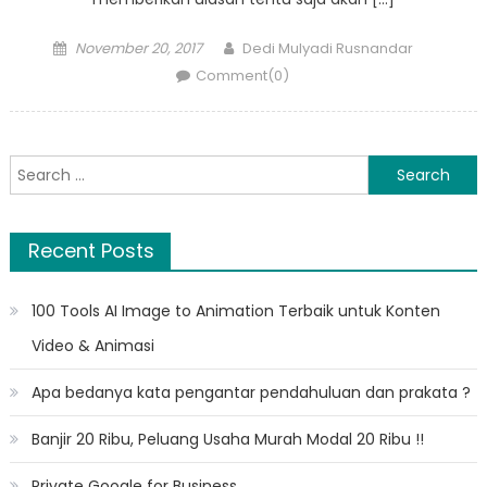
Posted
Author
November 20, 2017
Dedi Mulyadi Rusnandar
on
Comment(0)
Search
for:
Recent Posts
100 Tools AI Image to Animation Terbaik untuk Konten
Video & Animasi
Apa bedanya kata pengantar pendahuluan dan prakata ?
Banjir 20 Ribu, Peluang Usaha Murah Modal 20 Ribu !!
Private Google for Business