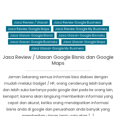
Jasa Review / Ulasan
Jasa Review Google Business
Jasa Review Google Maps
Jasa Review Google My Business
Jasa Ulasan Google Bisnis
Jasa Ulasan Google Bisnisku
Jasa Ulasan Google Business
Jasa Ulasan Google Maps
Jasa Ulasan Google My Business
Jasa Review / Ulasan Google Bisnis dan Google
Maps
Jaman Sekarang semua informasi bisa diakses dengan
mudah melalui Gadget / HP, orang cenderung lebih banyak
dan lebih suka bertanya pada google dari pada ke orang lain,
kenapa?, karena akan langsung memberikan informasi yang
cepat dan akurat, ketika orang mendapatkan informasi
bisnis anda di google dan perusahaan anda banyak yang
memberikan ulasan tentu saja akan […]