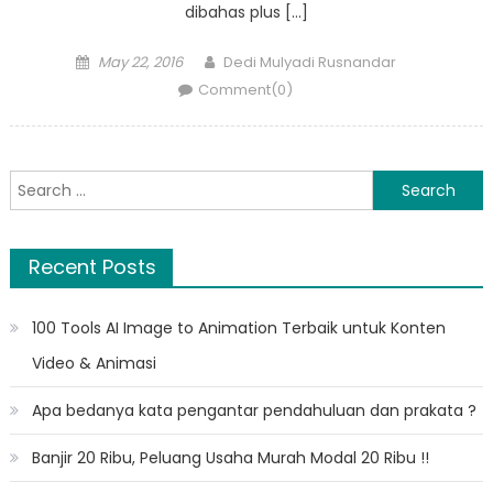
dibahas plus […]
Posted
Author
May 22, 2016
Dedi Mulyadi Rusnandar
on
Comment(0)
Search
for:
Recent Posts
100 Tools AI Image to Animation Terbaik untuk Konten
Video & Animasi
Apa bedanya kata pengantar pendahuluan dan prakata ?
Banjir 20 Ribu, Peluang Usaha Murah Modal 20 Ribu !!