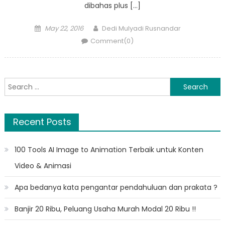
dibahas plus […]
Posted
Author
May 22, 2016
Dedi Mulyadi Rusnandar
on
Comment(0)
Search
for:
Recent Posts
100 Tools AI Image to Animation Terbaik untuk Konten
Video & Animasi
Apa bedanya kata pengantar pendahuluan dan prakata ?
Banjir 20 Ribu, Peluang Usaha Murah Modal 20 Ribu !!