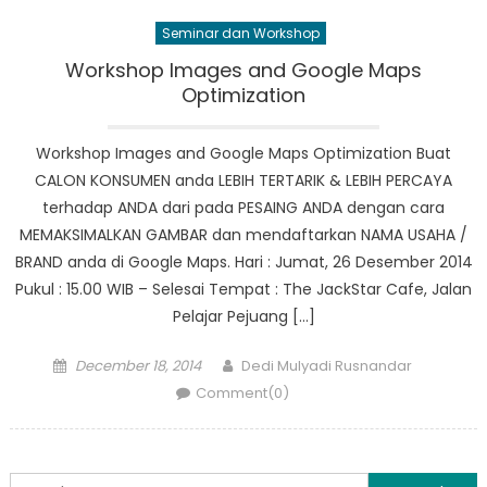
Seminar dan Workshop
Workshop Images and Google Maps
Optimization
Workshop Images and Google Maps Optimization Buat
CALON KONSUMEN anda LEBIH TERTARIK & LEBIH PERCAYA
terhadap ANDA dari pada PESAING ANDA dengan cara
MEMAKSIMALKAN GAMBAR dan mendaftarkan NAMA USAHA /
BRAND anda di Google Maps. Hari : Jumat, 26 Desember 2014
Pukul : 15.00 WIB – Selesai Tempat : The JackStar Cafe, Jalan
Pelajar Pejuang […]
Posted
Author
December 18, 2014
Dedi Mulyadi Rusnandar
on
Comment(0)
Search