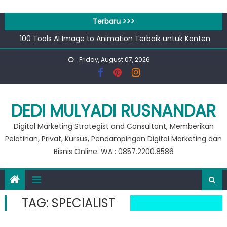
Skip
to
Terbaru >>>
content
100 Tools AI Image to Animation Terbaik untuk Konten
Video & Animasi
Friday, August 07, 2026
Apa bedanya kata pengantar pendahuluan dan prakata
?
Banjir 20 Ribu, Peluang Usaha Murah Modal 20 Ribu !!
Private Google for Business
DEDI MULYADI RUSNANDAR
Workshop Google for Business
Digital Marketing Strategist and Consultant, Memberikan
Pelatihan, Privat, Kursus, Pendampingan Digital Marketing dan
Bisnis Online. WA : 0857.2200.8586
TAG:
SPECIALIST