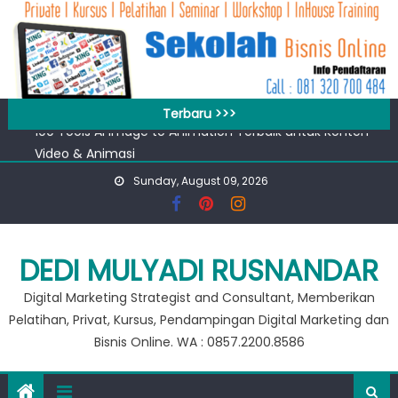
Skip
to
content
Workshop Google for Business
Terbaru >>>
100 Tools AI Image to Animation Terbaik untuk Konten
Video & Animasi
Apa bedanya kata pengantar pendahuluan dan prakata
Sunday, August 09, 2026
?
Banjir 20 Ribu, Peluang Usaha Murah Modal 20 Ribu !!
Private Google for Business
DEDI MULYADI RUSNANDAR
Workshop Google for Business
100 Tools AI Image to Animation Terbaik untuk Konten
Digital Marketing Strategist and Consultant, Memberikan
Video & Animasi
Pelatihan, Privat, Kursus, Pendampingan Digital Marketing dan
Bisnis Online. WA : 0857.2200.8586