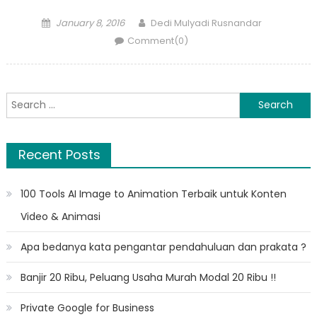
Posted
Author
January 8, 2016
Dedi Mulyadi Rusnandar
on
Comment(0)
Search
for:
Recent Posts
100 Tools AI Image to Animation Terbaik untuk Konten
Video & Animasi
Apa bedanya kata pengantar pendahuluan dan prakata ?
Banjir 20 Ribu, Peluang Usaha Murah Modal 20 Ribu !!
Private Google for Business