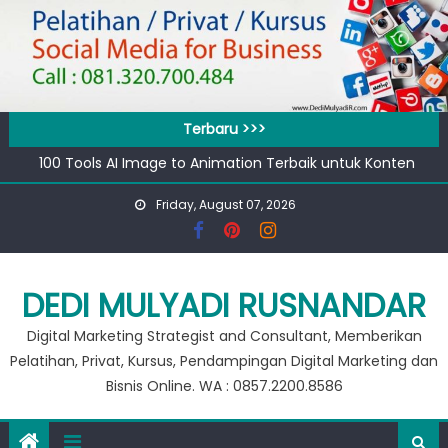
Skip
to
content
Terbaru >>>
100 Tools AI Image to Animation Terbaik untuk Konten
Video & Animasi
Friday, August 07, 2026
Apa bedanya kata pengantar pendahuluan dan prakata
?
Banjir 20 Ribu, Peluang Usaha Murah Modal 20 Ribu !!
Private Google for Business
DEDI MULYADI RUSNANDAR
Workshop Google for Business
Digital Marketing Strategist and Consultant, Memberikan
Pelatihan, Privat, Kursus, Pendampingan Digital Marketing dan
Bisnis Online. WA : 0857.2200.8586