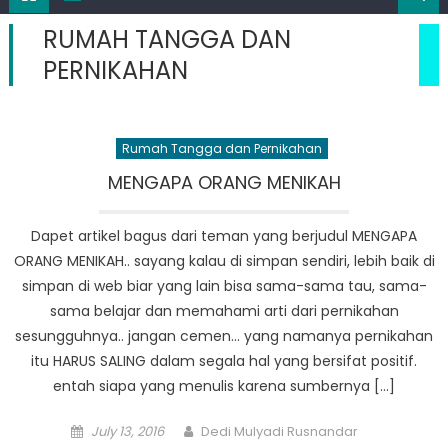
RUMAH TANGGA DAN
PERNIKAHAN
Rumah Tangga dan Pernikahan
MENGAPA ORANG MENIKAH
Dapet artikel bagus dari teman yang berjudul MENGAPA
ORANG MENIKAH.. sayang kalau di simpan sendiri, lebih baik di
simpan di web biar yang lain bisa sama-sama tau, sama-
sama belajar dan memahami arti dari pernikahan
sesungguhnya.. jangan cemen… yang namanya pernikahan
itu HARUS SALING dalam segala hal yang bersifat positif.
entah siapa yang menulis karena sumbernya […]
Posted
Author
July 13, 2016
Dedi Mulyadi Rusnandar