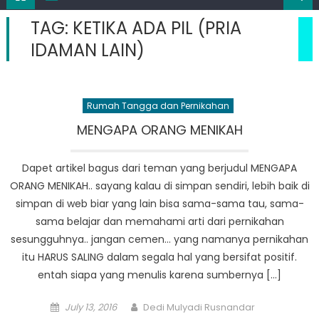
TAG:
KETIKA ADA PIL (PRIA
IDAMAN LAIN)
Rumah Tangga dan Pernikahan
MENGAPA ORANG MENIKAH
Dapet artikel bagus dari teman yang berjudul MENGAPA
ORANG MENIKAH.. sayang kalau di simpan sendiri, lebih baik di
simpan di web biar yang lain bisa sama-sama tau, sama-
sama belajar dan memahami arti dari pernikahan
sesungguhnya.. jangan cemen… yang namanya pernikahan
itu HARUS SALING dalam segala hal yang bersifat positif.
entah siapa yang menulis karena sumbernya […]
Posted
Author
July 13, 2016
Dedi Mulyadi Rusnandar