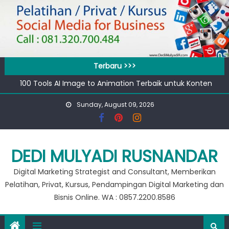
Skip
to
content
Terbaru >>>
100 Tools AI Image to Animation Terbaik untuk Konten
Video & Animasi
Sunday, August 09, 2026
Apa bedanya kata pengantar pendahuluan dan prakata
?
Banjir 20 Ribu, Peluang Usaha Murah Modal 20 Ribu !!
Private Google for Business
DEDI MULYADI RUSNANDAR
Workshop Google for Business
Digital Marketing Strategist and Consultant, Memberikan
Pelatihan, Privat, Kursus, Pendampingan Digital Marketing dan
Bisnis Online. WA : 0857.2200.8586