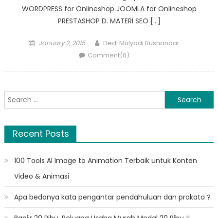
WORDPRESS for Onlineshop JOOMLA for Onlineshop
PRESTASHOP D. MATERI SEO […]
Posted
Author
January 2, 2015
Dedi Mulyadi Rusnandar
on
Comment(0)
Search
for:
Recent Posts
100 Tools AI Image to Animation Terbaik untuk Konten
Video & Animasi
Apa bedanya kata pengantar pendahuluan dan prakata ?