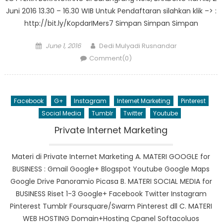
Juni 2016 13.30 – 16.30 WIB Untuk Pendaftaran silahkan klik –> :
http://bit.ly/KopdarIMers7 Simpan Simpan Simpan
Posted
Author
June 1, 2016
Dedi Mulyadi Rusnandar
on
Comment(0)
Facebook
G+
Instagram
Internet Marketing
Pinterest
Social Media
Tumblr
Twitter
Youtube
Private Internet Marketing
Materi di Private Internet Marketing A. MATERI GOOGLE for
BUSINESS : Gmail Google+ Blogspot Youtube Google Maps
Google Drive Panoramio Picasa B. MATERI SOCIAL MEDIA for
BUSINESS Riset 1-3 Google+ Facebook Twitter Instagram
Pinterest Tumblr Foursquare/Swarm Pinterest dll C. MATERI
WEB HOSTING Domain+Hosting Cpanel Softacoluos