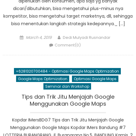
diperlukan oleh konsumen, apa saja yg banyak
dicari/dibutuhkan, bisa mengetahui plus-minus nya
kompetitor, bisa mengetahui target marketnya, dll, sehingga
bisa menentukan langkah strategis kedepannya._ […]
Posted
Author
March 4, 2019
Dedi Mulyadi Rusnandar
on
Comment(0)
+6281320700484 - Optimasi Google Maps Optimization
Google Maps Optimization
Optimasi Google Maps
Seminar dan Workshop
Tips dan Trik Jitu Menjajah Google
Menggunakan Google Maps
Kopdar IMersBDG7 Tips dan Trik Jitu Menjajah Google
Menggunakan Google Maps Kopdar IMers Bandung #7
LOTTERIA BURANGRANG Jl. Burangrang No.5, BANDUNG Kamis, 2