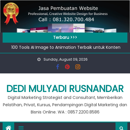
Skip
to
content
Terbaru >>>
100 Tools AI Image to Animation Terbaik untuk Konten
Video & Animasi
Sunday, August 09, 2026
Apa bedanya kata pengantar pendahuluan dan prakata
?
Banjir 20 Ribu, Peluang Usaha Murah Modal 20 Ribu !!
Private Google for Business
DEDI MULYADI RUSNANDAR
Workshop Google for Business
Digital Marketing Strategist and Consultant, Memberikan
Pelatihan, Privat, Kursus, Pendampingan Digital Marketing dan
Bisnis Online. WA : 0857.2200.8586