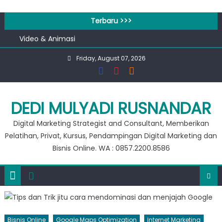
Skip
Workshop Google for Business
to
Terbaru >>>
100 Tools AI Image to Animation Terbaik untuk Konten
content
Video & Animasi
Apa bedanya kata pengantar pendahuluan dan prakata
?
Friday, August 07, 2026
Banjir 20 Ribu, Peluang Usaha Murah Modal 20 Ribu !!
Private Google for Business
Workshop Google for Business
DEDI MULYADI RUSNANDAR
100 Tools AI Image to Animation Terbaik untuk Konten
Video & Animasi
Digital Marketing Strategist and Consultant, Memberikan
Pelatihan, Privat, Kursus, Pendampingan Digital Marketing dan
Bisnis Online. WA : 0857.2200.8586
Bisnis Online
Google Maps Optimization
Internet Marketing