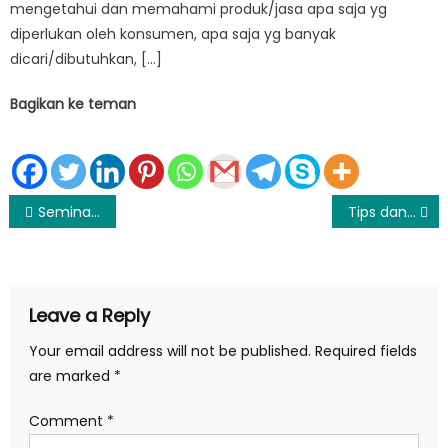
mengetahui dan memahami produk/jasa apa saja yg
diperlukan oleh konsumen, apa saja yg banyak
dicari/dibutuhkan, […]
Bagikan ke teman
Post
Seminar Kewirausahaan – Bincang Santai Kewirausahaan
Tips dan Trik Jitu Menjajah Google Menggunakan Google Maps
navigation
Leave a Reply
Your email address will not be published.
Required fields
are marked
*
Comment
*