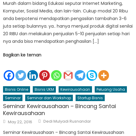
Murah dalam bidang Edukasi seputar Internet Marketing,
Komputer, Sosial Media, dan lain-lain. Cukup modal 20 Ribu
anda berpotensi mendapatkan pengasilan tambahan 3-6
juta setiap bulannya. ya.. hanya menjual produk digital senilai
20 RIBU dan melakukan penjualan 5-10 penjualan setiap hari
nya anda bisa mendapatkan penghasilan […]
Bagikan ke teman
Bisnis Online
Bisnis UKM
Kewirausahaan
Peluang Usaha
Seminar
Seminar dan Workshop
Startup Bisnis
Seminar Kewirausahaan – Bincang Santai
Kewirausahaan
Author
Posted
Dedi Mulyadi Rusnandar
May 22, 2016
on
Seminar Kewirausahaan – Bincang Santai Kewirausahaan