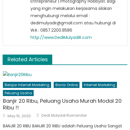
Entrepreneur | Photography Hobbyist. Bagi
yang ingin melakukan kerjasama silakan
menghubungi melalui email :
dedimulyadir@gmail.com atau hubungi di
WA : 0857.2200.8586
http://www.DediMulyadiR.com
Related Articles
Belajar Internet Marketing
Bisnis Online
Internet Marketing
Peluang Usaha
Banjir 20 Ribu, Peluang Usaha Murah Modal 20
Ribu !!
Author
Posted
Dedi Mulyadi Rusnandar
May 15, 2020
on
BANJIR 20 RIBU BANJIR 20 RIBU adalah Peluang Usaha Sangat