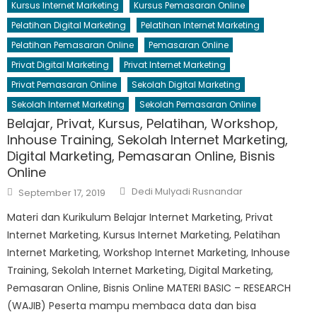
Kursus Internet Marketing
Kursus Pemasaran Online
Pelatihan Digital Marketing
Pelatihan Internet Marketing
Pelatihan Pemasaran Online
Pemasaran Online
Privat Digital Marketing
Privat Internet Marketing
Privat Pemasaran Online
Sekolah Digital Marketing
Sekolah Internet Marketing
Sekolah Pemasaran Online
Belajar, Privat, Kursus, Pelatihan, Workshop,
Inhouse Training, Sekolah Internet Marketing,
Digital Marketing, Pemasaran Online, Bisnis
Online
Author
Posted
Dedi Mulyadi Rusnandar
September 17, 2019
on
Materi dan Kurikulum Belajar Internet Marketing, Privat
Internet Marketing, Kursus Internet Marketing, Pelatihan
Internet Marketing, Workshop Internet Marketing, Inhouse
Training, Sekolah Internet Marketing, Digital Marketing,
Pemasaran Online, Bisnis Online MATERI BASIC – RESEARCH
(WAJIB) Peserta mampu membaca data dan bisa