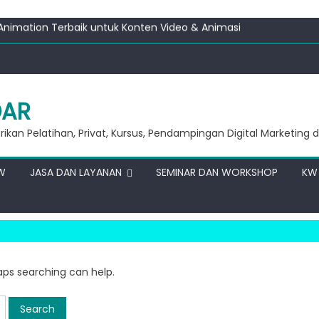
Business
 Animation Terbaik untuk Konten Video & Animasi
gantar pendahuluan dan prakata ?
g Usaha Murah Modal 20 Ribu !!
iness
Business
DAR
 Animation Terbaik untuk Konten Video & Animasi
ikan Pelatihan, Privat, Kursus, Pendampingan Digital Marketing d
W
JASA DAN LAYANAN
SEMINAR DAN WORKSHOP
KW 
haps searching can help.