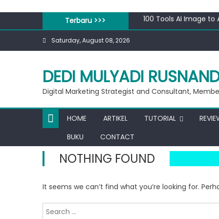
Workshop Google for 
Skip
100 Tools AI Image to
to
Terbaru >>>
Apa bedanya kata pen
content
Saturday, August 08, 2026
Banjir 20 Ribu, Peluan
Private Google for Bus
Workshop Google for 
DEDI MULYADI RUSNAN
100 Tools AI Image to
Digital Marketing Strategist and Consultant, Member
HOME
ARTIKEL
TUTORIAL
REVIE
BUKU
CONTACT
NOTHING FOUND
It seems we can’t find what you’re looking for. Per
Search