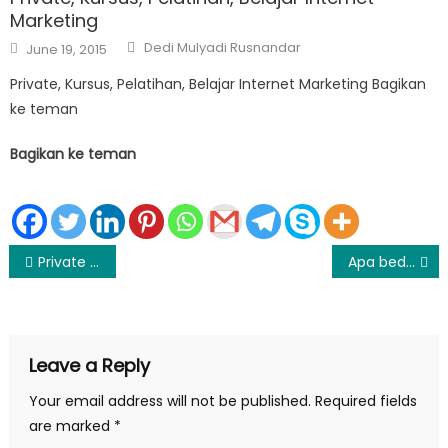
Marketing
Author
Posted
Dedi Mulyadi Rusnandar
June 19, 2015
on
Private, Kursus, Pelatihan, Belajar Internet Marketing Bagikan
ke teman
Bagikan ke teman
Post
Private Google for Business
Apa bedanya kata pengantar pendahuluan dan prakata ?
navigation
Leave a Reply
Your email address will not be published.
Required fields
are marked
*