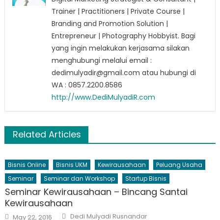
Trainer | Practitioners | Private Course |
Branding and Promotion Solution |
Entrepreneur | Photography Hobbyist. Bagi
yang ingin melakukan kerjasama silakan
menghubungi melalui email :
dedimulyadir@gmail.com atau hubungi di
WA : 0857.2200.8586
http://www.DediMulyadiR.com
Related Articles
Bisnis Online
Bisnis UKM
Kewirausahaan
Peluang Usaha
Seminar
Seminar dan Workshop
Startup Bisnis
Seminar Kewirausahaan – Bincang Santai
Kewirausahaan
Author
Posted
Dedi Mulyadi Rusnandar
May 22, 2016