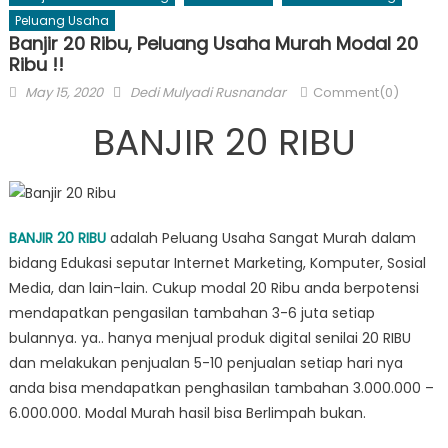
Peluang Usaha
Banjir 20 Ribu, Peluang Usaha Murah Modal 20
Ribu !!
Posted
Author
May 15, 2020
Dedi Mulyadi Rusnandar
Comment(0)
on
BANJIR 20 RIBU
BANJIR 20 RIBU
adalah Peluang Usaha Sangat Murah dalam
bidang Edukasi seputar Internet Marketing, Komputer, Sosial
Media, dan lain-lain. Cukup modal 20 Ribu anda berpotensi
mendapatkan pengasilan tambahan 3-6 juta setiap
bulannya. ya.. hanya menjual produk digital senilai 20 RIBU
dan melakukan penjualan 5-10 penjualan setiap hari nya
anda bisa mendapatkan penghasilan tambahan 3.000.000 –
6.000.000. Modal Murah hasil bisa Berlimpah bukan.