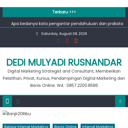
Workshop Google for Business
Skip
100 Tools AI Image to Animation Terbaik untuk Konten
to
Terbaru >>>
Video & Animasi
content
Apa bedanya kata pengantar pendahuluan dan prakata
?
Saturday, August 08, 2026
Banjir 20 Ribu, Peluang Usaha Murah Modal 20 Ribu !!
Private Google for Business
Workshop Google for Business
100 Tools AI Image to Animation Terbaik untuk Konten
DEDI MULYADI RUSNANDAR
Video & Animasi
Digital Marketing Strategist and Consultant, Memberikan
Pelatihan, Privat, Kursus, Pendampingan Digital Marketing dan
Bisnis Online. WA : 0857.2200.8586
Belajar Internet Marketing
Bisnis Online
Internet Marketing