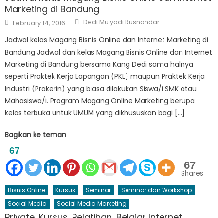
Marketing di Bandung
Author
Posted
Dedi Mulyadi Rusnandar
February 14, 2016
on
Jadwal kelas Magang Bisnis Online dan Internet Marketing di
Bandung Jadwal dan kelas Magang Bisnis Online dan Internet
Marketing di Bandung bersama Kang Dedi sama halnya
seperti Praktek Kerja Lapangan (PKL) maupun Praktek Kerja
Industri (Prakerin) yang biasa dilakukan Siswa/i SMK atau
Mahasiswa/i. Program Magang Online Marketing berupa
kelas terbuka untuk UMUM yang dikhususkan bagi […]
Bagikan ke teman
67
67
Shares
Bisnis Online
Kursus
Seminar
Seminar dan Workshop
Social Media
Social Media Marketing
Private, Kursus, Pelatihan, Belajar Internet