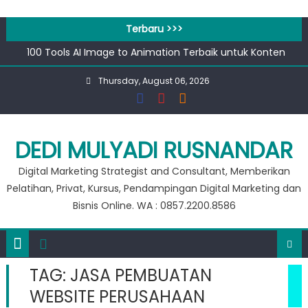
Skip
to
Terbaru >>>
content
100 Tools AI Image to Animation Terbaik untuk Konten
Video & Animasi
Thursday, August 06, 2026
Apa bedanya kata pengantar pendahuluan dan prakata
?
Banjir 20 Ribu, Peluang Usaha Murah Modal 20 Ribu !!
Private Google for Business
DEDI MULYADI RUSNANDAR
Workshop Google for Business
Digital Marketing Strategist and Consultant, Memberikan
Pelatihan, Privat, Kursus, Pendampingan Digital Marketing dan
Bisnis Online. WA : 0857.2200.8586
TAG:
JASA PEMBUATAN
WEBSITE PERUSAHAAN