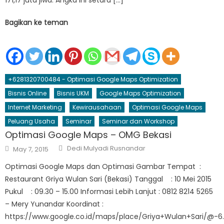
Bagikan ke teman
+6281320700484 - Optimasi Google Maps Optimization
Bisnis Online
Bisnis UKM
Google Maps Optimization
Internet Marketing
Kewirausahaan
Optimasi Google Maps
Peluang Usaha
Seminar
Seminar dan Workshop
Optimasi Google Maps – OMG Bekasi
Author
Posted
Dedi Mulyadi Rusnandar
May 7, 2015
on
Optimasi Google Maps dan Optimasi Gambar Tempat :
Restaurant Griya Wulan Sari (Bekasi) Tanggal : 10 Mei 2015
Pukul : 09.30 – 15.00 Informasi Lebih Lanjut : 0812 8214 5265
– Mery Yunandar Koordinat :
https://www.google.co.id/maps/place/Griya+Wulan+Sari/@-