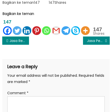
Bagikan ke teman147 147Shares
Bagikan ke teman
147
147
Shares
Post
Jasa Review / Ulasan Google Bisnis dan Google Maps
Jasa Pembuatan Website
navigation
Leave a Reply
Your email address will not be published.
Required fields
are marked
*
Comment
*