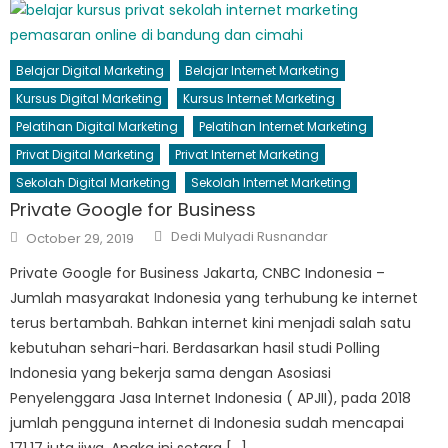
Belajar Digital Marketing
Belajar Internet Marketing
Kursus Digital Marketing
Kursus Internet Marketing
Pelatihan Digital Marketing
Pelatihan Internet Marketing
Privat Digital Marketing
Privat Internet Marketing
Sekolah Digital Marketing
Sekolah Internet Marketing
Private Google for Business
Author
Posted
Dedi Mulyadi Rusnandar
October 29, 2019
on
Private Google for Business Jakarta, CNBC Indonesia –
Jumlah masyarakat Indonesia yang terhubung ke internet
terus bertambah. Bahkan internet kini menjadi salah satu
kebutuhan sehari-hari. Berdasarkan hasil studi Polling
Indonesia yang bekerja sama dengan Asosiasi
Penyelenggara Jasa Internet Indonesia ( APJII), pada 2018
jumlah pengguna internet di Indonesia sudah mencapai
171,17 juta jiwa. Angka ini setara […]