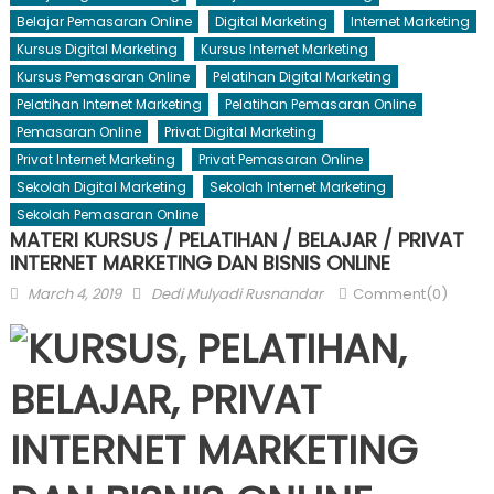
Belajar Pemasaran Online
Digital Marketing
Internet Marketing
Kursus Digital Marketing
Kursus Internet Marketing
Kursus Pemasaran Online
Pelatihan Digital Marketing
Pelatihan Internet Marketing
Pelatihan Pemasaran Online
Pemasaran Online
Privat Digital Marketing
Privat Internet Marketing
Privat Pemasaran Online
Sekolah Digital Marketing
Sekolah Internet Marketing
Sekolah Pemasaran Online
MATERI KURSUS / PELATIHAN / BELAJAR / PRIVAT
INTERNET MARKETING DAN BISNIS ONLINE
Posted
Author
March 4, 2019
Dedi Mulyadi Rusnandar
Comment(0)
on