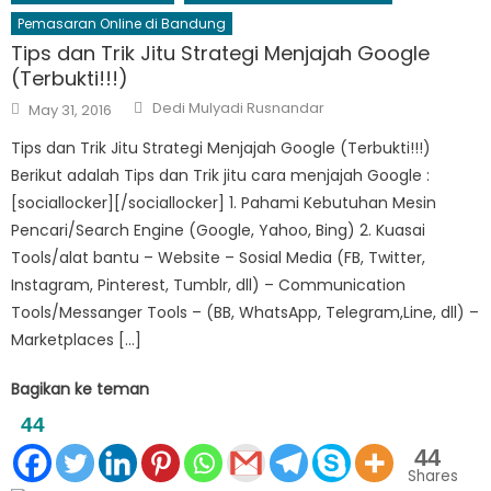
Pemasaran Online di Bandung
Tips dan Trik Jitu Strategi Menjajah Google
(Terbukti!!!)
Author
Posted
Dedi Mulyadi Rusnandar
May 31, 2016
on
Tips dan Trik Jitu Strategi Menjajah Google (Terbukti!!!)
Berikut adalah Tips dan Trik jitu cara menjajah Google :
[sociallocker][/sociallocker] 1. Pahami Kebutuhan Mesin
Pencari/Search Engine (Google, Yahoo, Bing) 2. Kuasai
Tools/alat bantu – Website – Sosial Media (FB, Twitter,
Instagram, Pinterest, Tumblr, dll) – Communication
Tools/Messanger Tools – (BB, WhatsApp, Telegram,Line, dll) –
Marketplaces […]
Bagikan ke teman
44
44
Shares