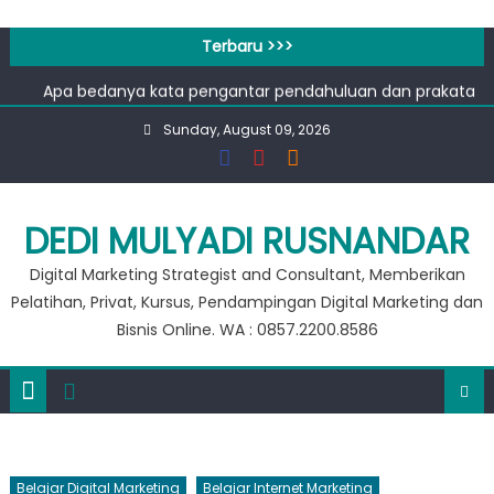
Workshop Google for Business
Skip
100 Tools AI Image to Animation Terbaik untuk Konten
to
Terbaru >>>
Video & Animasi
content
Apa bedanya kata pengantar pendahuluan dan prakata
?
Sunday, August 09, 2026
Banjir 20 Ribu, Peluang Usaha Murah Modal 20 Ribu !!
Private Google for Business
Workshop Google for Business
100 Tools AI Image to Animation Terbaik untuk Konten
DEDI MULYADI RUSNANDAR
Video & Animasi
Digital Marketing Strategist and Consultant, Memberikan
Pelatihan, Privat, Kursus, Pendampingan Digital Marketing dan
Bisnis Online. WA : 0857.2200.8586
Belajar Digital Marketing
Belajar Internet Marketing