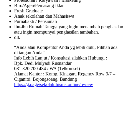
Profesional / Karyawan / Marketing
Biro/Agen/Pemasang Iklan
Fresh Graduate
Anak sekolahan dan Mahasiswa
Purnabakti / Pensiunan
Ibu-ibu Rumah Tangga yang ingin menambah penghasilan
atau ingin mempunyai penghasilan tambahan.
dll.
“Anda atau Kompetitor Anda yg lebih dulu, Pilihan ada
di tangan Anda”
Info Lebih Lanjut / Konsultasi silahkan Hubungi :
Bpk. Dedi Mulyadi Rusnandar
081 320 700 484 / WA (Telkomsel)
Alamat Kantor : Komp. Kinagara Regency Row 9/7 –
Ciganitri, Bojongsoang, Bandung
https://g.page/sekolah-bisnis-online/review