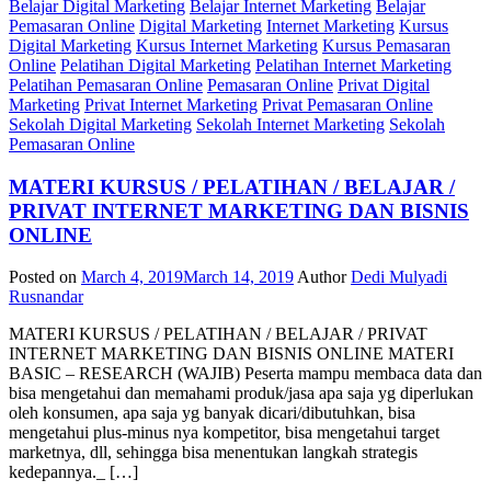
Belajar Digital Marketing
Belajar Internet Marketing
Belajar
Pemasaran Online
Digital Marketing
Internet Marketing
Kursus
Digital Marketing
Kursus Internet Marketing
Kursus Pemasaran
Online
Pelatihan Digital Marketing
Pelatihan Internet Marketing
Pelatihan Pemasaran Online
Pemasaran Online
Privat Digital
Marketing
Privat Internet Marketing
Privat Pemasaran Online
Sekolah Digital Marketing
Sekolah Internet Marketing
Sekolah
Pemasaran Online
MATERI KURSUS / PELATIHAN / BELAJAR /
PRIVAT INTERNET MARKETING DAN BISNIS
ONLINE
Posted on
March 4, 2019
March 14, 2019
Author
Dedi Mulyadi
Rusnandar
MATERI KURSUS / PELATIHAN / BELAJAR / PRIVAT
INTERNET MARKETING DAN BISNIS ONLINE MATERI
BASIC – RESEARCH (WAJIB) Peserta mampu membaca data dan
bisa mengetahui dan memahami produk/jasa apa saja yg diperlukan
oleh konsumen, apa saja yg banyak dicari/dibutuhkan, bisa
mengetahui plus-minus nya kompetitor, bisa mengetahui target
marketnya, dll, sehingga bisa menentukan langkah strategis
kedepannya._ […]